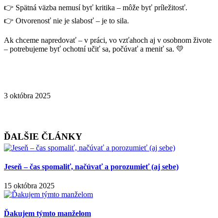
👉 Spätná väzba nemusí byť kritika – môže byť príležitosť.
👉 Otvorenosť nie je slabosť – je to sila.
Ak chceme napredovať – v práci, vo vzťahoch aj v osobnom živote
– potrebujeme byť ochotní učiť sa, počúvať a meniť sa. 💛
3 októbra 2025
Zdieľať článok
ĎALŠIE ČLÁNKY
Jeseň – čas spomaliť, načúvať a porozumieť (aj sebe)
15 októbra 2025
Ďakujem týmto manželom