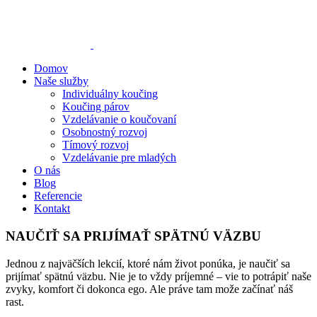
Skip
to
content
Domov
Naše služby
Individuálny koučing
Koučing párov
Vzdelávanie o koučovaní
Osobnostný rozvoj
Tímový rozvoj
Vzdelávanie pre mladých
O nás
Blog
Referencie
Kontakt
NAUČIŤ SA PRIJÍMAŤ SPÄTNÚ VÄZBU
Jednou z najväčších lekcií, ktoré nám život ponúka, je naučiť sa
prijímať spätnú väzbu. Nie je to vždy príjemné – vie to potrápiť naše
zvyky, komfort či dokonca ego. Ale práve tam može začínať náš
rast.