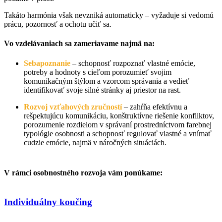
Takáto harmónia však nevzniká automaticky – vyžaduje si vedomú
prácu, pozornosť a ochotu učiť sa.
Vo vzdelávaniach sa zameriavame najmä na:
Sebapoznanie
– schopnosť rozpoznať vlastné emócie,
potreby a hodnoty s cieľom porozumieť svojim
komunikačným štýlom a vzorcom správania a vedieť
identifikovať svoje silné stránky aj priestor na rast.
Rozvoj vzťahových zručností
– zahŕňa efektívnu a
rešpektujúcu komunikáciu, konštruktívne riešenie konfliktov,
porozumenie rozdielom v správaní prostredníctvom farebnej
typológie osobnosti a schopnosť regulovať vlastné a vnímať
cudzie emócie, najmä v náročných situáciách.
V rámci osobnostného rozvoja vám ponúkame:
Individuálny koučing