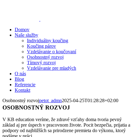
Skip
to
content
Domov
Naše služby
Individuálny koučing
Koučing párov
Vzdelávanie o koučovaní
Osobnostný rozvoj
Tímový rozvoj
Vzdelávanie pre mladých
O nás
Blog
Referencie
Kontakt
Osobnostný rozvoj
petot_admn
2025-04-25T01:28:28+02:00
OSOBNOSTNÝ ROZVOJ
V KB education veríme, že zdravé vzťahy doma tvoria pevný
základ aj pre úspech v pracovnom živote. Pocit bezpečia, prijatia a
podpory od najbližších sa prirodzene premieta do výkonu, ktorý
podáme v práci.