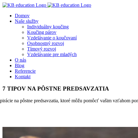
Skip
to
Domov
content
Naše služby
Individuálny koučing
Koučing párov
Vzdelávanie o koučovaní
Osobnostný rozvoj
Tímový rozvoj
Vzdelávanie pre mladých
O nás
Blog
Referencie
Kontakt
7 TIPOV NA PÔSTNE PREDSAVZATIA
špirácie na pôstne predsavzatia, ktoré môžu pomôcť vašim vzťahom po