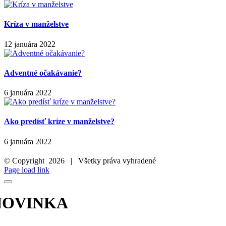
Kríza v manželstve
12 januára 2022
Adventné očakávanie?
6 januára 2022
Ako predísť kríze v manželstve?
6 januára 2022
© Copyright
2026 | Všetky práva vyhradené
Facebook
Instagram
LinkedIn
Page load link
NOVINKA
orkshop LEBO o emóciách