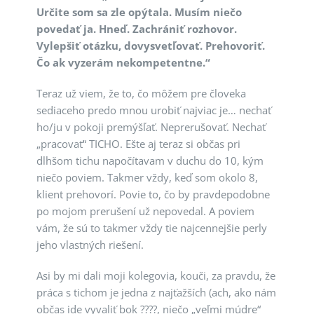
Určite som sa zle opýtala. Musím niečo
povedať ja. Hneď. Zachrániť rozhovor.
Vylepšiť otázku, dovysvetľovať. Prehovoriť.
Čo ak vyzerám nekompetentne.“
Teraz už viem, že to, čo môžem pre človeka
sediaceho predo mnou urobiť najviac je… nechať
ho/ju v pokoji premýšľať. Neprerušovať. Nechať
„pracovať“ TICHO. Ešte aj teraz si občas pri
dlhšom tichu napočítavam v duchu do 10, kým
niečo poviem. Takmer vždy, keď som okolo 8,
klient prehovorí. Povie to, čo by pravdepodobne
po mojom prerušení už nepovedal. A poviem
vám, že sú to takmer vždy tie najcennejšie perly
jeho vlastných riešení.
Asi by mi dali moji kolegovia, kouči, za pravdu, že
práca s tichom je jedna z najťažších (ach, ako nám
občas ide vyvaliť bok ????, niečo „veľmi múdre“