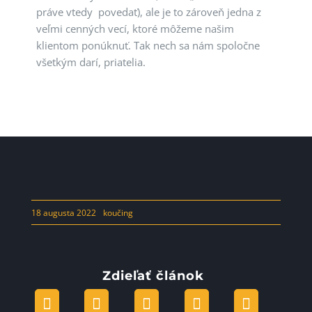
práve vtedy povedať), ale je to zároveň jedna z
veľmi cenných vecí, ktoré môžeme našim
klientom ponúknuť. Tak nech sa nám spoločne
všetkým darí, priatelia.
18 augusta 2022
koučing
Zdieľať článok