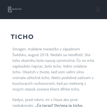
Skip
to
content
TICHO
Smögen, malebné mestečko v západnom
Švédsku, august 2018. Nedalo sa neodfotiť. Sila
toho okamihu bola naozaj výnimočná. Čo na mňa
zapôsobilo najviac, bolo ticho. Veľmi zvláštne
ticho. Okamih v živote, keď som veľmi silno
vnímala užitočné ticho. Niečo podobné zažívam v
koučovacích rozhovoroch, keď po niektorej z
mojich otázok zostane klient dlhšie ticho.
Kedysi, pred rokmi, mi v hlave ako prvé
naskakovalo:
„
Čo teraz? On/ona je ticho.