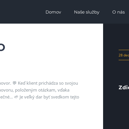
Domov
Naše služby
O nás
O
28 de
hovor. 💬 Keď klient prichádza so svojou
Zdi
zhovoru, položeným otázkam, vďaka
nečné… 🌱 Je veľký dar byť svedkom tejto