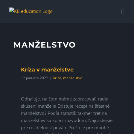
Skip
to
content
MANŽELSTVO
Kríza v manželstve
12 januára 2022
|
kríza
,
manželstvo
Odhaľuje, na čom máme zapracovať, radia
skúsení manželia Existuje recept na šťastné
manželstvo? Podľa štatistík takmer tretina
manželstiev sa končí rozvodom. Najčastejšie
pre rozdielnosť pováh. Prečo je pre mnohé