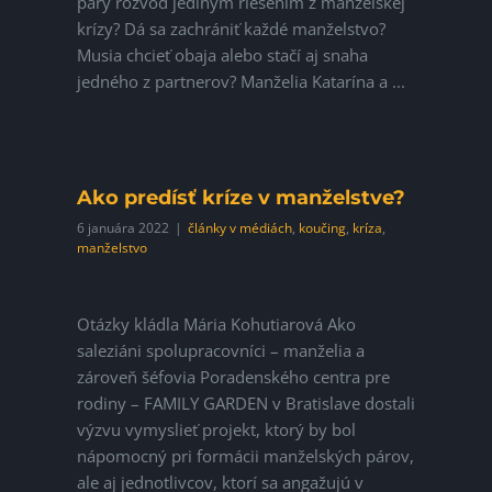
páry rozvod jediným riešením z manželskej
krízy? Dá sa zachrániť každé manželstvo?
Musia chcieť obaja alebo stačí aj snaha
jedného z partnerov? Manželia Katarína a ...
Ako predísť kríze v manželstve?
6 januára 2022
|
články v médiách
,
koučing
,
kríza
,
manželstvo
Otázky kládla Mária Kohutiarová Ako
saleziáni spolupracovníci – manželia a
zároveň šéfovia Poradenského centra pre
rodiny – FAMILY GARDEN v Bratislave dostali
výzvu vymyslieť projekt, ktorý by bol
nápomocný pri formácii manželských párov,
ale aj jednotlivcov, ktorí sa angažujú v