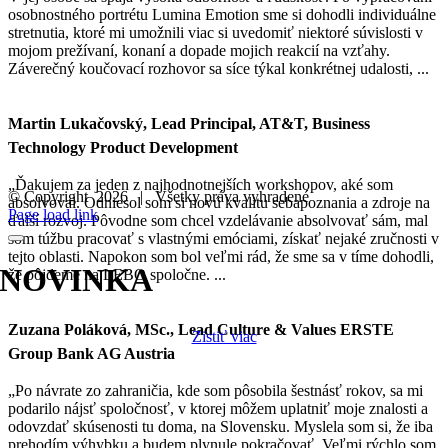
osobnostného portrétu Lumina Emotion sme si dohodli individuálne
stretnutia, ktoré mi umožnili viac si uvedomiť niektoré súvislosti v
mojom prežívaní, konaní a dopade mojich reakcií na vzťahy.
Záverečný koučovací rozhovor sa síce týkal konkrétnej udalosti, ...
Martin Lukačovský, Lead Principal, AT&T, Business
Technology Product Development
„Ďakujem za jeden z najhodnotnejších workshopov, aké som
© Copyright
2026 | Všetky práva vyhradené
absolvoval. Odniesol som si novú kvalitu sebapoznania a zdroje na
Facebook
Instagram
LinkedIn
Page load link
ďalší rozvoj. Pôvodne som chcel vzdelávanie absolvovať sám, mal
som túžbu pracovať s vlastnými emóciami, získať nejaké zručnosti v
tejto oblasti. Napokon som bol veľmi rád, že sme sa v tíme dohodli,
NOVINKA
že pôjdeme na LEBO spoločne. ...
workshop LEBO o emóciách
Zuzana Poláková, MSc., Lead Culture & Values ERSTE
Zistiť viac
Group Bank AG Austria
„Po návrate zo zahraničia, kde som pôsobila šestnásť rokov, sa mi
podarilo nájsť spoločnosť, v ktorej môžem uplatniť moje znalosti a
odovzdať skúsenosti tu doma, na Slovensku. Myslela som si, že iba
prehodím výhybku a budem plynule pokračovať. Veľmi rýchlo som