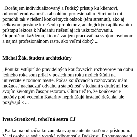
„Oceňujem individualizovaný a ľudský prístup ku klientovi,
odbornú erudovanosť a absolútnu profesionalitu. Stretnutia mi
pomohli tak v riešení konkrétnych otázok (tém stretnutí), ako aj
celkovom prístupe k riešeniu problémov, analogickým aplikovaním
prístupu lektora k hľadaniu riešení aj ich uskutočňovaniu.
Odporúčam každému, kto má záujem pracovať na svojom osobnom
a najmä profesionálnom raste, ako veľmi dobrý ...
Michal Žák, študent architektúry
„Ponuku vstúpiť do pravidelných koučovacích rozhovorov na dobu
jedného roka som prijal v poslednom roku mojich štúdií na
univerzite v rodnom meste. Počas koučovacích rozhovorov mám
možnosť nachádzať odvahu a statočnosť v jednaní s druhými i so
svojím životným časopriestorom. Cítim tiež to, že koučovacie
metódy pod vedením Kataríny neprinášajú instatné riešenia, ale
pozývajú k ...
Iveta Strenková, rehoľná sestra CJ
„Katka ma od začiatku zaujala svojou autentickosťou a prístupom.
V jej osobe sa spája vysoká odbornosť a ľudskosť. Po vypracovaní