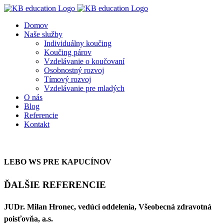
Skip
to
Domov
content
Naše služby
Individuálny koučing
Koučing párov
Vzdelávanie o koučovaní
Osobnostný rozvoj
Tímový rozvoj
Vzdelávanie pre mladých
O nás
Blog
Referencie
Kontakt
LEBO WS PRE KAPUCÍNOV
ĎALŠIE REFERENCIE
JUDr. Milan Hronec, vedúci oddelenia, Všeobecná zdravotná
poisťovňa, a.s.