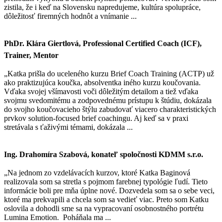
zistila, že i keď na Slovensku napredujeme, kultúra spolupráce,
dôležitosť firemných hodnôt a vnímanie ...
PhDr. Klára Giertlová, Professional Certified Coach (ICF),
Trainer, Mentor
„Katka prišla do uceleného kurzu Brief Coach Training (ACTP) už
ako praktizujúca koučka, absolventka iného kurzu koučovania.
Vďaka svojej všímavosti voči dôležitým detailom a tiež vďaka
svojmu svedomitému a zodpovednému prístupu k štúdiu, dokázala
do svojho koučovacieho štýlu zabudovať viacero charakteristických
prvkov solution-focused brief coachingu. Aj keď sa v praxi
stretávala s ťaživými témami, dokázala ...
Ing. Drahomíra Szabová, konateľ spoločnosti KDMM s.r.o.
„Na jednom zo vzdelávacích kurzov, ktoré Katka Baginová
realizovala som sa stretla s pojmom farebnej typológie ľudí. Tieto
informácie boli pre mňa úplne nové. Dozvedela som sa o sebe veci,
ktoré ma prekvapili a chcela som sa vedieť viac. Preto som Katku
oslovila a dohodli sme sa na vypracovaní osobnostného portrétu
Lumina Emotion. Poháňala ma ...