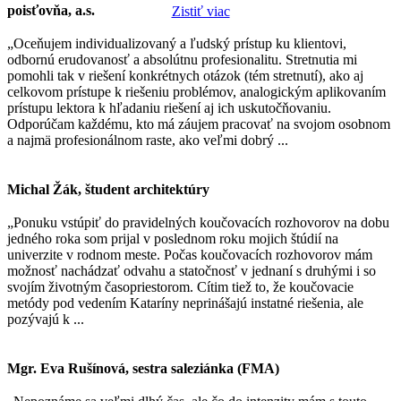
poisťovňa, a.s.
Zistiť viac
„Oceňujem individualizovaný a ľudský prístup ku klientovi,
odbornú erudovanosť a absolútnu profesionalitu. Stretnutia mi
pomohli tak v riešení konkrétnych otázok (tém stretnutí), ako aj
celkovom prístupe k riešeniu problémov, analogickým aplikovaním
prístupu lektora k hľadaniu riešení aj ich uskutočňovaniu.
Odporúčam každému, kto má záujem pracovať na svojom osobnom
a najmä profesionálnom raste, ako veľmi dobrý ...
Michal Žák, študent architektúry
„Ponuku vstúpiť do pravidelných koučovacích rozhovorov na dobu
jedného roka som prijal v poslednom roku mojich štúdií na
univerzite v rodnom meste. Počas koučovacích rozhovorov mám
možnosť nachádzať odvahu a statočnosť v jednaní s druhými i so
svojím životným časopriestorom. Cítim tiež to, že koučovacie
metódy pod vedením Kataríny neprinášajú instatné riešenia, ale
pozývajú k ...
Mgr. Eva Rušínová, sestra saleziánka (FMA)