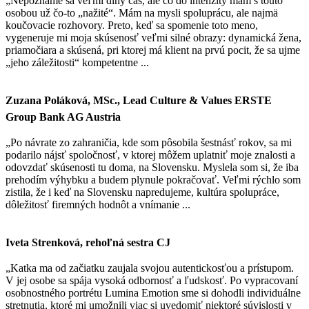
„Nepoznáme sa veľmi dlhý čas, ale čo do intenzity mám s touto
osobou už čo-to „nažité“. Mám na mysli spoluprácu, ale najmä
koučovacie rozhovory. Preto, keď sa spomenie toto meno,
vygeneruje mi moja skúsenosť veľmi silné obrazy: dynamická žena,
priamočiara a skúsená, pri ktorej má klient na prvú pocit, že sa ujme
„jeho záležitosti“ kompetentne ...
Zuzana Poláková, MSc., Lead Culture & Values ERSTE
Group Bank AG Austria
„Po návrate zo zahraničia, kde som pôsobila šestnásť rokov, sa mi
podarilo nájsť spoločnosť, v ktorej môžem uplatniť moje znalosti a
odovzdať skúsenosti tu doma, na Slovensku. Myslela som si, že iba
prehodím výhybku a budem plynule pokračovať. Veľmi rýchlo som
zistila, že i keď na Slovensku napredujeme, kultúra spolupráce,
dôležitosť firemných hodnôt a vnímanie ...
Iveta Strenková, rehoľná sestra CJ
„Katka ma od začiatku zaujala svojou autentickosťou a prístupom.
V jej osobe sa spája vysoká odbornosť a ľudskosť. Po vypracovaní
osobnostného portrétu Lumina Emotion sme si dohodli individuálne
stretnutia, ktoré mi umožnili viac si uvedomiť niektoré súvislosti v