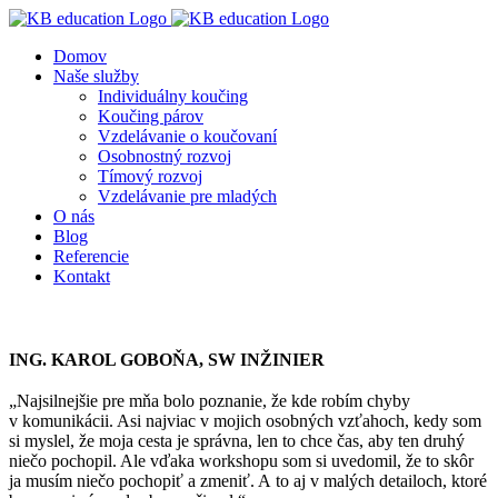
Skip
to
Domov
content
Naše služby
Individuálny koučing
Koučing párov
Vzdelávanie o koučovaní
Osobnostný rozvoj
Tímový rozvoj
Vzdelávanie pre mladých
O nás
Blog
Referencie
Kontakt
ING. KAROL GOBOŇA, SW INŽINIER
„Najsilnejšie pre mňa bolo poznanie, že kde robím chyby
v komunikácii. Asi najviac v mojich osobných vzťahoch, kedy som
si myslel, že moja cesta je správna, len to chce čas, aby ten druhý
niečo pochopil. Ale vďaka workshopu som si uvedomil, že to skôr
ja musím niečo pochopiť a zmeniť. A to aj v malých detailoch, ktoré