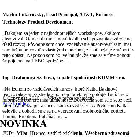
Martin Lukačovský, Lead Principal, AT&T, Business
Technology Product Development
„Ďakujem za jeden z najhodnotnejších workshopov, aké som
absolvoval. Odniesol som si novú kvalitu sebapoznania a zdroje na
ďalší rozvoj. Pôvodne som chcel vzdelávanie absolvovať sám, mal
som túžbu pracovať s vlastnými emóciami, získať nejaké zručnosti v
tejto oblasti. Napokon som bol veľmi rád, že sme sa v tíme dohodli,
že pôjdeme na LEBO spoločne. ...
Ing. Drahomíra Szabová, konateľ spoločnosti KDMM s.r.o.
„Na jednom zo vzdelávacích kurzov, ktoré Katka Baginová
realizovala som sa stretla s pojmom farebnej typológie ľudí. Tieto
© Copyright
2026 | Všetky práva vyhradené
informácie boli pre mňa úplne nové. Dozvedela som sa o sebe veci,
Facebook
Instagram
LinkedIn
Page load link
ktoré ma prekvapili a chcela som sa vedieť viac. Preto som Katku
oslovila a dohodli sme sa na vypracovaní osobnostného portrétu
Lumina Emotion. Poháňala ma ...
NOVINKA
workshop LEBO o emóciách
JUDr. Milan Hronec, vedúci oddelenia, Všeobecná zdravotná