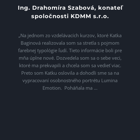
Ing. Drahomíra Szabová, konateľ
spoločnosti KDMM s.r.o.
Tec
„Na jednom zo vzdelávacích kurzov, ktoré Katka
Baginová realizovala som sa stretla s pojmom
work
farebnej typológie ľudí. Tieto informácie boli pre
si 
mňa úplne nové. Dozvedela som sa o sebe veci,
ktoré ma prekvapili a chcela som sa vedieť viac.
a
Preto som Katku oslovila a dohodli sme sa na
vla
vypracovaní osobnostného portrétu Lumina
tejt
Emotion. Poháňala ma ...
sa v