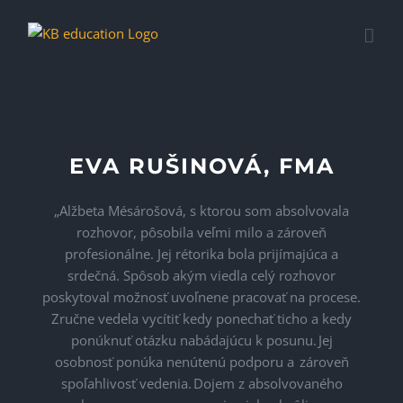
Skip
to
content
EVA RUŠINOVÁ, FMA
„
Alžbeta
Mésárošová
, s ktorou som absolvovala
rozhovor, pôsobila veľmi milo a zároveň
profesionálne. Jej rétorika bola prijímajúca a
srdečná. Spôsob akým viedla celý rozhovor
pos
kytoval možnosť uvoľnene pracovať na procese.
Zručne vedela vycítiť kedy ponechať ticho a kedy
ponúknuť otázku nabádajúcu k posunu.
Jej
osobnosť ponúka nenútenú podporu a zároveň
spoľahlivosť vedenia.
Dojem z absolvovaného