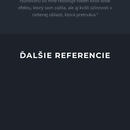
rozhovoru vo mne rezonuje niel
en kvôli
wow
efektu
,
ktorý som zažila, ale aj kvôli účinnosti v
riešenej oblasti, ktorá
pretrv
á
va
.
“
ĎALŠIE REFERENCIE