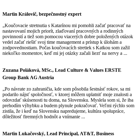
Martin Královič, bezpečnostný expert
„Koučovacie stretnutia s Katarínou mi pomohli začať pracovať na
nastavovaní mojich priorít, zlaďovaní pracovných a rodinných
povinností a tiež som pomocou viacerých dobre položených otázok
vedel začať riešiť svoj time management a prístup k úlohám a
zodpovednostiam. Počas koučovacích stretiek s Katkou som zažil
niekoľko momentov, keď mi jej otázky začali liezť na nervy a ...
Zuzana Poláková, MSc., Lead Culture & Values ERSTE
Group Bank AG Austria
„Po návrate zo zahraničia, kde som pôsobila šestnásť rokov, sa mi
podarilo nájsť spoločnosť, v ktorej môžem uplatniť moje znalosti a
odovzdať skúsenosti tu doma, na Slovensku. Myslela som si, že iba
prehodím výhybku a budem plynule pokračovať. Veľmi rýchlo som
zistila, že i keď na Slovensku napredujeme, kultúra spolupráce,
dôležitosť firemných hodnôt a vnímanie ...
Martin Lukačovský, Lead Principal, AT&T, Business