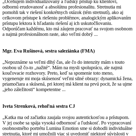
„Oceňujem individualizovaný a ľudský prístup ku klientovi,
odbornú erudovanosť a absolútnu profesionalitu. Stretnutia mi
pomohli tak v riešení konkrétnych otázok (tém stretnutí), ako aj
celkovom prístupe k riešeniu problémov, analogickým aplikovaním
prístupu lektora k hľadaniu riešení aj ich uskutočňovaniu.
Odporúčam každému, kto má záujem pracovať na svojom osobnom
a najmä profesionálnom raste, ako veľmi dobrý ...
Mgr. Eva Rušínová, sestra saleziánka (FMA)
„Nepoznáme sa veľmi dlhý čas, ale čo do intenzity mám s touto
osobou už čo-to „nažité“. Mám na mysli spoluprácu, ale najmä
koučovacie rozhovory. Preto, keď sa spomenie toto meno,
vygeneruje mi moja skúsenosť veľmi silné obrazy: dynamická žena,
priamočiara a skúsená, pri ktorej má klient na prvú pocit, že sa ujme
„jeho záležitosti“ kompetentne ...
Iveta Strenková, rehoľná sestra CJ
„Katka ma od začiatku zaujala svojou autentickosťou a prístupom.
V jej osobe sa spája vysoká odbornosť a ľudskosť. Po vypracovaní
osobnostného portrétu Lumina Emotion sme si dohodli individuálne
stretnutia, ktoré mi umožnili viac si uvedomiť niektoré súvislosti v