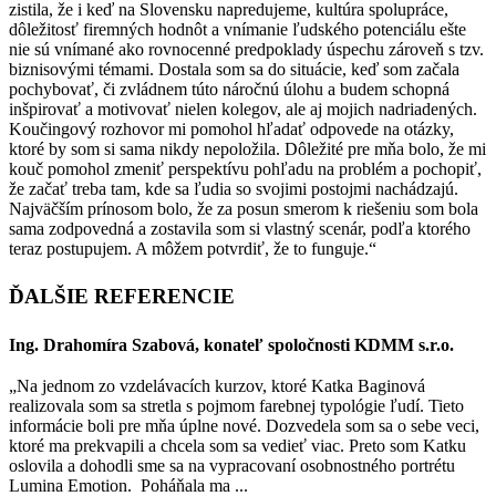
zistila, že i keď na Slovensku napredujeme, kultúra spolupráce,
dôležitosť firemných hodnôt a vnímanie ľudského potenciálu ešte
nie sú vnímané ako rovnocenné predpoklady úspechu zároveň s tzv.
biznisovými témami. Dostala som sa do situácie, keď som začala
pochybovať, či zvládnem túto náročnú úlohu a budem schopná
inšpirovať a motivovať nielen kolegov, ale aj mojich nadriadených.
Koučingový rozhovor mi pomohol hľadať odpovede na otázky,
ktoré by som si sama nikdy nepoložila. Dôležité pre mňa bolo, že mi
kouč pomohol zmeniť perspektívu pohľadu na problém a pochopiť,
že začať treba tam, kde sa ľudia so svojimi postojmi nachádzajú.
Najväčším prínosom bolo, že za posun smerom k riešeniu som bola
sama zodpovedná a zostavila som si vlastný scenár, podľa ktorého
teraz postupujem. A môžem potvrdiť, že to funguje.“
ĎALŠIE REFERENCIE
Ing. Drahomíra Szabová, konateľ spoločnosti KDMM s.r.o.
„Na jednom zo vzdelávacích kurzov, ktoré Katka Baginová
realizovala som sa stretla s pojmom farebnej typológie ľudí. Tieto
informácie boli pre mňa úplne nové. Dozvedela som sa o sebe veci,
ktoré ma prekvapili a chcela som sa vedieť viac. Preto som Katku
oslovila a dohodli sme sa na vypracovaní osobnostného portrétu
Lumina Emotion. Poháňala ma ...