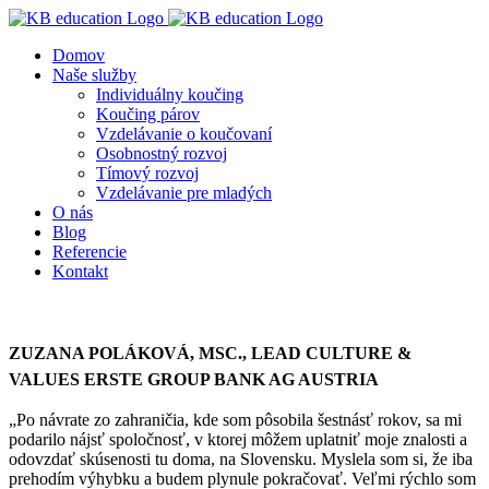
Skip
to
Domov
content
Naše služby
Individuálny koučing
Koučing párov
Vzdelávanie o koučovaní
Osobnostný rozvoj
Tímový rozvoj
Vzdelávanie pre mladých
O nás
Blog
Referencie
Kontakt
ZUZANA POLÁKOVÁ, MSC., LEAD CULTURE &
VALUES ERSTE GROUP BANK AG AUSTRIA
„Po návrate zo zahraničia, kde som pôsobila šestnásť rokov, sa mi
podarilo nájsť spoločnosť, v ktorej môžem uplatniť moje znalosti a
odovzdať skúsenosti tu doma, na Slovensku. Myslela som si, že iba
prehodím výhybku a budem plynule pokračovať. Veľmi rýchlo som