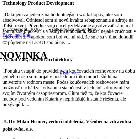
Technology Product Development
„Ďakujem za jeden z najhodnotnejších workshopov, aké som
absolvoval. Odniesol som si novú kvalitu sebapoznania a zdroje na
ďalší rozvoj. Pôvodne som chcel vzdelávanie absolvovať sám, mal
© Copyright
2026 | Všetky práva vyhradené
som túžbu pracovať s vlastnými emóciami, získať nejaké zručnosti v
Facebook
Instagram
LinkedIn
Page load link
tejto oblasti. Napokon som bol veľmi rád, že sme sa v tíme dohodli,
že pôjdeme na LEBO spoločne. ...
NOVINKA
Michal Žák, študent architektúry
workshop LEBO o emóciách
„Ponuku vstúpiť do pravidelných koučovacích rozhovorov na dobu
Zistiť viac
jedného roka som prijal v poslednom roku mojich štúdií na
univerzite v rodnom meste. Počas koučovacích rozhovorov mám
možnosť nachádzať odvahu a statočnosť v jednaní s druhými i so
svojím životným časopriestorom. Cítim tiež to, že koučovacie
metódy pod vedením Kataríny neprinášajú instatné riešenia, ale
pozývajú k ...
JUDr. Milan Hronec, vedúci oddelenia, Všeobecná zdravotná
poisťovňa, a.s.