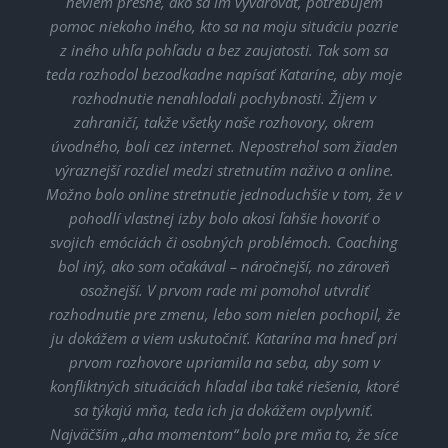
neviem presne, ako sa im vyvarovať, potrebujem
pomoc niekoho iného, kto sa na moju situáciu pozrie
z iného uhľa pohľadu a bez zaujatosti. Tak som sa
teda rozhodol bezodkadne napísať Kataríne, aby moje
rozhodnutie nenahlodali pochybnosti. Žijem v
zahraničí, takže všetky naše rozhovory, okrem
úvodného, boli cez internet. Nepostrehol som žiaden
výraznejší rozdiel medzi stretnutím naživo a online.
Možno bolo online stretnutie jednoduchšie v tom, že v
pohodlí vlastnej izby bolo akosi ľahšie hovoriť o
svojich emóciách či osobných problémoch. Coaching
bol iný, ako som očakával – náročnejší, no zároveň
osožnejší. V prvom rade mi pomohol utvrdiť
rozhodnutie pre zmenu, lebo som nielen pochopil, že
ju dokážem a viem uskutočniť. Katarína ma hneď pri
prvom rozhovore upriamila na seba, aby som v
konfliktných situáciách hľadal iba také riešenia, ktoré
sa týkajú mňa, teda ich ja dokážem ovplyvniť.
Najväčším „aha momentom“ bolo pre mňa to, že síce