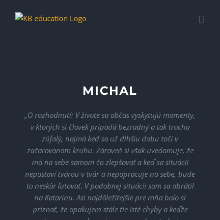
Skip
to
content
MICHAL
„O rozhodnutí: V živote sa občas vyskytujú momenty,
v ktorých si človek pripadá bezradný a tak trocha
zúfalý, najmä keď sa už dlhšiu dobu točí v
začarovanom kruhu. Zároveň si však uvedomuje, že
má na sebe samom čo zlepšovať a keď sa situácii
nepostaví tvárou v tvár a nepopracuje na sebe, bude
to neskôr ľutovať. V podobnej situácii som sa obrátil
na Katarínu. Asi najdôležitejšie pre mňa bolo si
priznať, že opakujem stále tie isté chyby a keďže