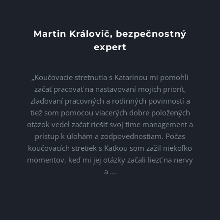
Martin Královič, bezpečnostný
Mic
expert
„Po
„Koučovacie stretnutia s Katarínou mi pomohli
roz
začať pracovať na nastavovaní mojich priorít,
pos
zlaďovaní pracovných a rodinných povinností a
rod
tiež som pomocou viacerých dobre položených
mám
otázok vedel začať riešiť svoj time management a
prístup k úlohám a zodpovednostiam. Počas
ča
koučovacích stretiek s Katkou som zažil niekoľko
m
momentov, keď mi jej otázky začali liezť na nervy
a ...